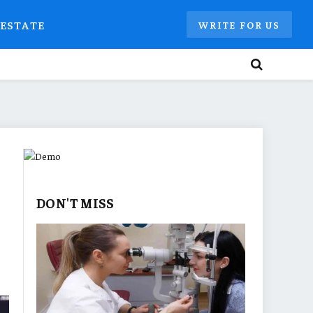
 ESTATE
WRITE FOR US
DON'T MISS