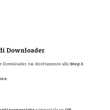
e di Downloader
re Downloader, vai direttamente allo
Step 3
.
ore
.
fonti sconosciute
e impostalo su
ON
.