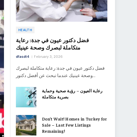
HEALTH
فضل دكتور عيون في جدة: رعاية
متكاملة لبصرك وصحة عينيك
dfasdt4
February 3, 2026
فضل دكتور عيون في جدة: رعاية متكاملة لبصرك
وصحة عينيك عندما تبحث عن أفضل دكتور…
رعاية العيون – رؤية صحية وحماية
بصرية متكاملة
Don’t Wait! Homes in Turkey for
Sale – Last Few Listings
Remaining!