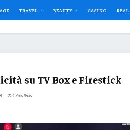
AGE
TRAVEL
BEAUTY
CASINO
REAL
cità su TV Box e Firestick
26
4 Mins Read