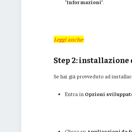
“
Informazioni
”.
Leggi anche:
Step 2: installazion
Se hai già provveduto ad installa
Entra in
Opzioni sviluppat
Clicca su
Applicazioni da 