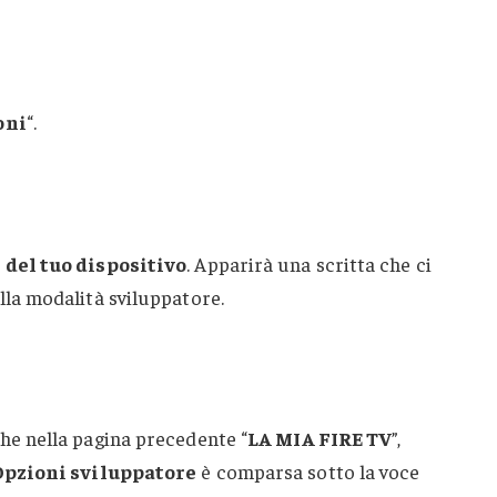
oni
“.
 del tuo dispositivo
. Apparirà una scritta che ci
lla modalità sviluppatore.
che nella pagina precedente “
LA MIA FIRE TV
”,
pzioni sviluppatore
è comparsa sotto la voce