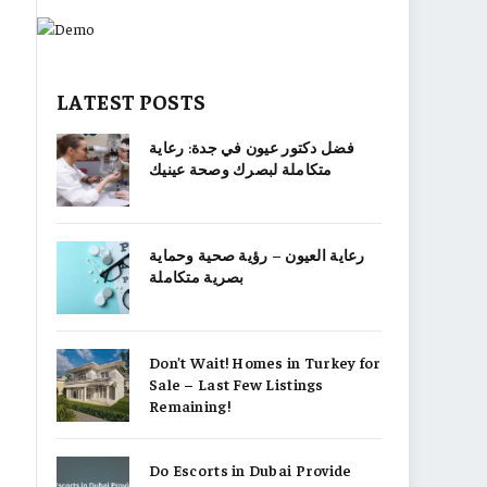
LATEST POSTS
فضل دكتور عيون في جدة: رعاية
متكاملة لبصرك وصحة عينيك
رعاية العيون – رؤية صحية وحماية
بصرية متكاملة
Don’t Wait! Homes in Turkey for
Sale – Last Few Listings
Remaining!
Do Escorts in Dubai Provide