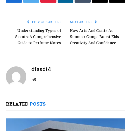
Facebook
Twitter
Pinterest
LinkedIn
Tumblr
Email
Copy
Link
PREVIOUS ARTICLE
NEXT ARTICLE
Understanding Types of
How Arts And Crafts At
Scents: A Comprehensive
Summer Camps Boost Kids
Guide to Perfume Notes
Creativity And Confidence
dfasdt4
Website
RELATED
POSTS