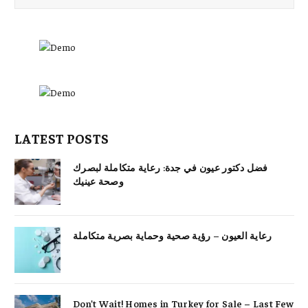
LATEST POSTS
فضل دكتور عيون في جدة: رعاية متكاملة لبصرك
وصحة عينيك
رعاية العيون – رؤية صحية وحماية بصرية متكاملة
Don’t Wait! Homes in Turkey for Sale – Last Few